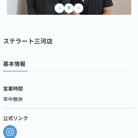
⏸
＜
＞
ステラート三河店
基本情報
営業時間
年中無休
公式リンク